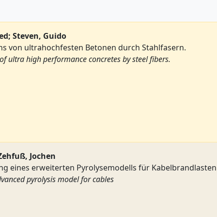
d; Steven, Guido
s von ultrahochfesten Betonen durch Stahlfasern.
f ultra high performance concretes by steel fibers.
Zehfuß, Jochen
ng eines erweiterten Pyrolysemodells für Kabelbrandlasten
dvanced pyrolysis model for cables