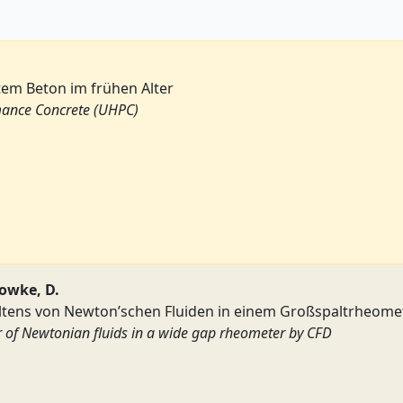
tem Beton im frühen Alter
rmance Concrete (UHPC)
Lowke, D.
ltens von Newton’schen Fluiden in einem Großspaltrheomet
r of Newtonian fluids in a wide gap rheometer by CFD