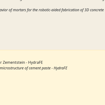
havior of mortars for the robotic-aided fabrication of 3D concret
ür Zementstein - HydraFE
 microstructure of cement paste - HydraFE